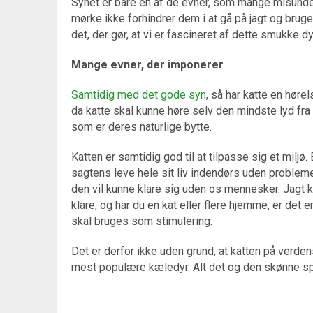
Synet er bare en af de evner, som mange misunder k
mørke ikke forhindrer dem i at gå på jagt og bruge
det, der gør, at vi er fascineret af dette smukke dy
Mange evner, der imponerer
Samtidig med det gode syn
, så har katte en hør
da katte skal kunne høre selv den mindste lyd fra
som er deres naturlige bytte.
Katten er samtidig god til at tilpasse sig et miljø.
sagtens leve hele sit liv indendørs uden problem
den vil kunne klare sig uden os mennesker. Jagt k
klare, og har du en kat eller flere hjemme, er det e
skal bruges som stimulering.
Det er derfor ikke uden grund, at katten på verden
mest populære kæledyr. Alt det og den skønne sp