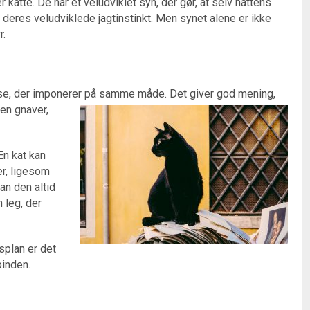
atte. De har et veludviklet syn, der gør, at selv nattens
 deres veludviklede jagtinstinkt. Men synet alene er ikke
r.
else, der imponerer på samme måde. Det giver
god mening,
 en gnaver,
 En kat kan
er, ligesom
an den altid
n leg, der
splan er det
inden.